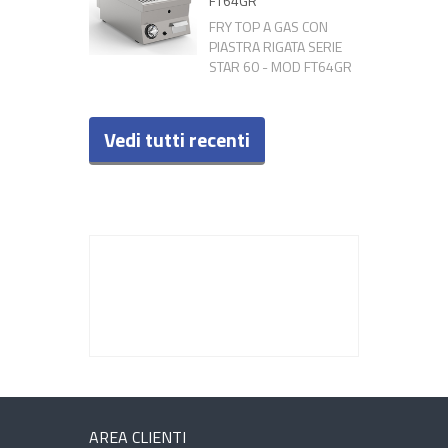
FT64GR
FRY TOP A GAS CON
PIASTRA RIGATA SERIE
STAR 60 - MOD FT64GR
Vedi tutti recenti
AREA CLIENTI