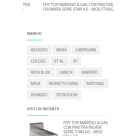
 PIASTRA
FRY TOP MARENO A GAS CON PIASTRA LISCIA
FRY TOP
R 60 -
CROMATA SERIE STAR 60 - MOD FT66GLC
SERIE S
MARCHI
BECKERS
BRAS
CARPIGIANI
COLGED
ET AL.
IFI
INOX B.I.M.
LAINOX
MARENO
MISA
MORETTI FORNI
RATIONAL
REWEBO
TECNODOM
VISTI DI RECENTE
FRY TOP MARENO A GAS
CON PIASTRA RIGATA
SERIE STAR 60 - MOD