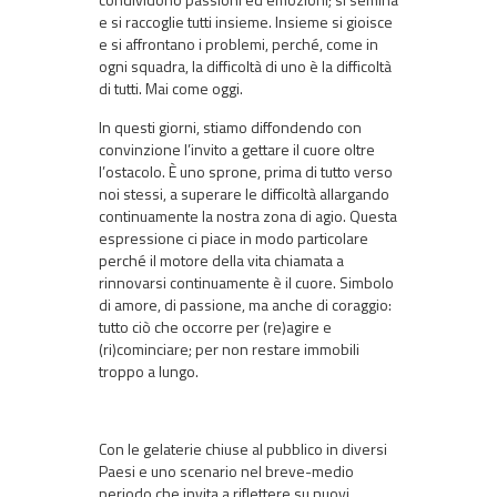
e si raccoglie tutti insieme. Insieme si gioisce
e si affrontano i problemi, perché, come in
ogni squadra, la difficoltà di uno è la difficoltà
di tutti. Mai come oggi.
In questi giorni, stiamo diffondendo con
convinzione l’invito a gettare il cuore oltre
l’ostacolo. È uno sprone, prima di tutto verso
noi stessi, a superare le difficoltà allargando
continuamente la nostra zona di agio. Questa
espressione ci piace in modo particolare
perché il motore della vita chiamata a
rinnovarsi continuamente è il cuore. Simbolo
di amore, di passione, ma anche di coraggio:
tutto ciò che occorre per (re)agire e
(ri)cominciare; per non restare immobili
troppo a lungo.
Con le gelaterie chiuse al pubblico in diversi
Paesi e uno scenario nel breve-medio
periodo che invita a riflettere su nuovi