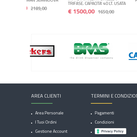
TRIFASE. CAPACITA' 40 LT. USATA
89,00
€ 1500,00
1650,00
AREA CLIENTI
TERMINI E CONDIZIO
Area Personale
Pagamenti
I Tuoi Ordini
Condizioni
Gestione Account