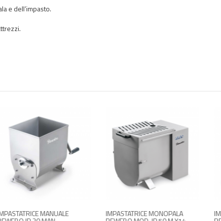
ala e dell’impasto.
ttrezzi.
ALE
IMPASTATRICE MONOPALA
IMPASTATRICE BIALBE
REWEBO MOD. IP 50 M Y14
REWEBO IP 50 XE BA 