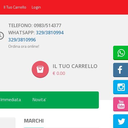
Il Tuo Carrello
Login
TELEFONO: 0983/514377
WHATSAPP:
329/3810994
329/3810996
Ordina ora online!
IL TUO CARRELLO
€ 0.00
 Immediata
Novita'
Inst
MARCHI