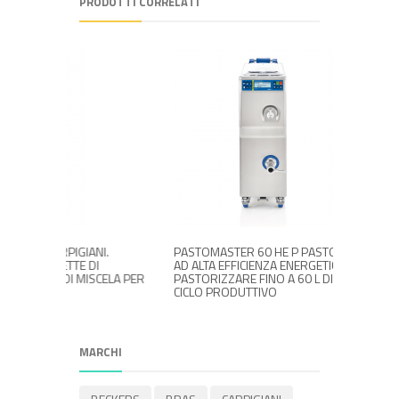
PRODOTTI CORRELATI
IANI.
PASTOMASTER 60 HE P PASTORIZZATORE
PASTOC
 DI
AD ALTA EFFICIENZA ENERGETICA PER
FINO A
MISCELA PER
PASTORIZZARE FINO A 60 L DI MISCELA PER
PASTIC
CICLO PRODUTTIVO
CIOCCO
PER CI
MARCHI