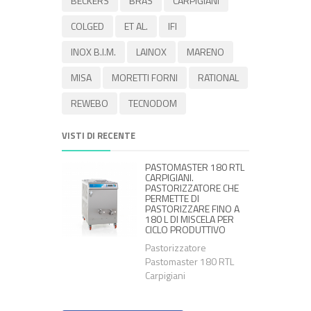
BECKERS
BRAS
CARPIGIANI
COLGED
ET AL.
IFI
INOX B.I.M.
LAINOX
MARENO
MISA
MORETTI FORNI
RATIONAL
REWEBO
TECNODOM
VISTI DI RECENTE
PASTOMASTER 180 RTL
CARPIGIANI.
PASTORIZZATORE CHE
PERMETTE DI
PASTORIZZARE FINO A
180 L DI MISCELA PER
CICLO PRODUTTIVO
Pastorizzatore
Pastomaster 180 RTL
Carpigiani