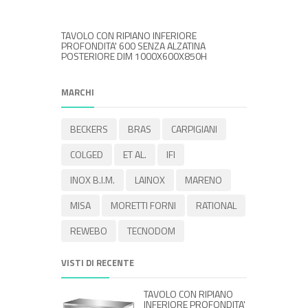
TAVOLO CON RIPIANO INFERIORE
TAVOLO CO
PROFONDITA' 600 SENZA ALZATINA
PROFONDIT
POSTERIORE DIM 1000X600X850H
POSTERIO
MARCHI
BECKERS
BRAS
CARPIGIANI
COLGED
ET AL.
IFI
INOX B.I.M.
LAINOX
MARENO
MISA
MORETTI FORNI
RATIONAL
REWEBO
TECNODOM
VISTI DI RECENTE
TAVOLO CON RIPIANO
INFERIORE PROFONDITA'